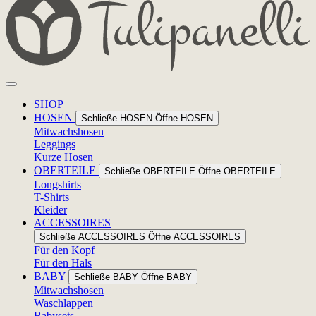
SHOP
HOSEN
Schließe HOSEN
Öffne HOSEN
Mitwachshosen
Leggings
Kurze Hosen
OBERTEILE
Schließe OBERTEILE
Öffne OBERTEILE
Longshirts
T-Shirts
Kleider
ACCESSOIRES
Schließe ACCESSOIRES
Öffne ACCESSOIRES
Für den Kopf
Für den Hals
BABY
Schließe BABY
Öffne BABY
Mitwachshosen
Waschlappen
Babysets