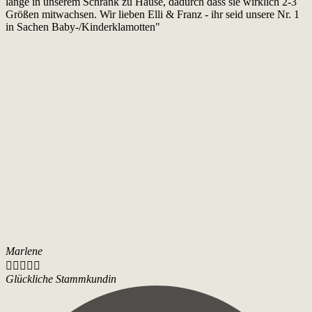
lange in unserem Schrank zu Hause, dadurch dass sie wirklich 2-3
Größen mitwachsen. Wir lieben Elli & Franz - ihr seid unsere Nr. 1
in Sachen Baby-/Kinderklamotten"
Marlene





Glückliche Stammkundin