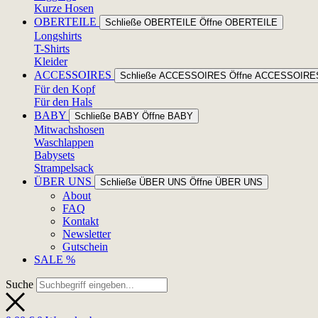
Kurze Hosen
OBERTEILE
Schließe OBERTEILE
Öffne OBERTEILE
Longshirts
T-Shirts
Kleider
ACCESSOIRES
Schließe ACCESSOIRES
Öffne ACCESSOIRE
Für den Kopf
Für den Hals
BABY
Schließe BABY
Öffne BABY
Mitwachshosen
Waschlappen
Babysets
Strampelsack
ÜBER UNS
Schließe ÜBER UNS
Öffne ÜBER UNS
About
FAQ
Kontakt
Newsletter
Gutschein
SALE %
Suche