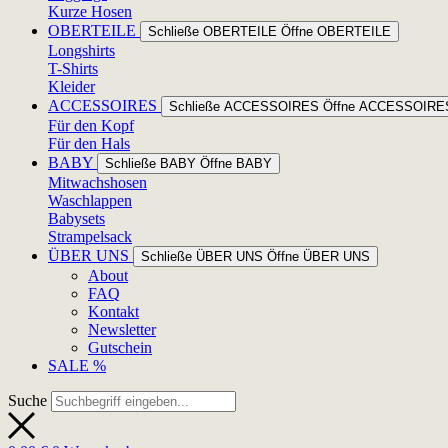
Kurze Hosen
OBERTEILE
Schließe OBERTEILE
Öffne OBERTEILE
Longshirts
T-Shirts
Kleider
ACCESSOIRES
Schließe ACCESSOIRES
Öffne ACCESSOIRE
Für den Kopf
Für den Hals
BABY
Schließe BABY
Öffne BABY
Mitwachshosen
Waschlappen
Babysets
Strampelsack
ÜBER UNS
Schließe ÜBER UNS
Öffne ÜBER UNS
About
FAQ
Kontakt
Newsletter
Gutschein
SALE %
Suche