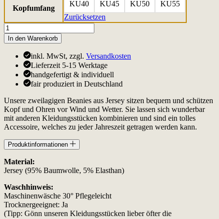
KU40
KU45
KU50
KU55
Kopfumfang
Zurücksetzen
Beanie
Jersey
In den Warenkorb
Füchse
|
inkl. MwSt, zzgl.
Versandkosten
für
Lieferzeit 5-15 Werktage
Babys
handgefertigt & individuell
&
fair produziert in Deutschland
Kleinkinder
Menge
Unsere zweilagigen Beanies aus Jersey sitzen bequem und schützen
Kopf und Ohren vor Wind und Wetter. Sie lassen sich wunderbar
mit anderen Kleidungsstücken kombinieren und sind ein tolles
Accessoire, welches zu jeder Jahreszeit getragen werden kann.
Produktinformationen
Material:
Jersey (95% Baumwolle, 5% Elasthan)
Waschhinweis:
Maschinenwäsche 30° Pflegeleicht
Trocknergeeignet: Ja
(Tipp: Gönn unseren Kleidungsstücken lieber öfter die