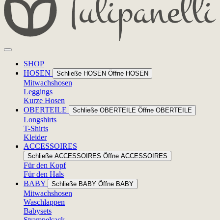
SHOP
HOSEN
Schließe HOSEN
Öffne HOSEN
Mitwachshosen
Leggings
Kurze Hosen
OBERTEILE
Schließe OBERTEILE
Öffne OBERTEILE
Longshirts
T-Shirts
Kleider
ACCESSOIRES
Schließe ACCESSOIRES
Öffne ACCESSOIRES
Für den Kopf
Für den Hals
BABY
Schließe BABY
Öffne BABY
Mitwachshosen
Waschlappen
Babysets
Strampelsack