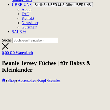
ÜBER UNS
Schließe ÜBER UNS
Öffne ÜBER UNS
About
FAQ
Kontakt
Newsletter
Gutschein
SALE %
Suche
0,00
€
0
Warenkorb
Beanie Jersey Füchse | für Babys &
Kleinkinder
Home
Shop
Accessoires
Kopf
Beanies