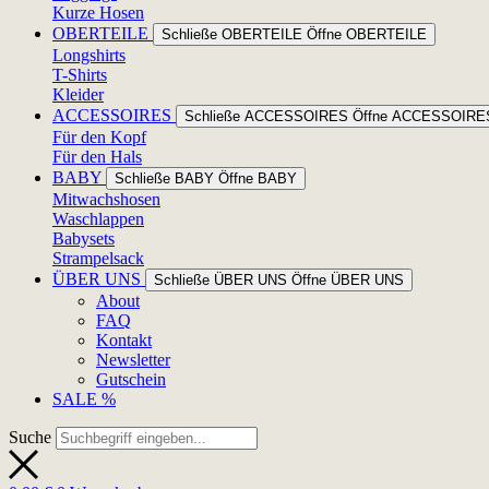
Kurze Hosen
OBERTEILE
Schließe OBERTEILE
Öffne OBERTEILE
Longshirts
T-Shirts
Kleider
ACCESSOIRES
Schließe ACCESSOIRES
Öffne ACCESSOIRE
Für den Kopf
Für den Hals
BABY
Schließe BABY
Öffne BABY
Mitwachshosen
Waschlappen
Babysets
Strampelsack
ÜBER UNS
Schließe ÜBER UNS
Öffne ÜBER UNS
About
FAQ
Kontakt
Newsletter
Gutschein
SALE %
Suche