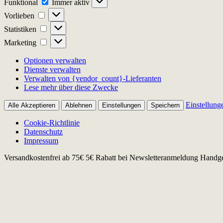
Funktional
Immer aktiv
Vorlieben
Vorlieben
Statistiken
Statistiken
Marketing
Marketing
Optionen verwalten
Dienste verwalten
Verwalten von {vendor_count}-Lieferanten
Lese mehr über diese Zwecke
Einstellung
Alle Akzeptieren
Ablehnen
Einstellungen
Speichern
Cookie-Richtlinie
Datenschutz
Impressum
Zum
Versandkostenfrei ab 75€
5€ Rabatt bei Newsletteranmeldung
Handge
Inhalt
springen