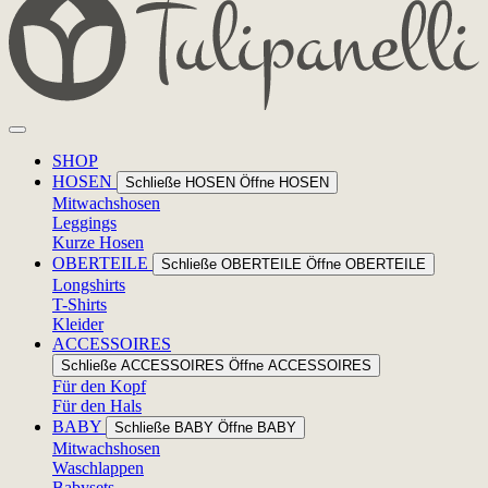
SHOP
HOSEN
Schließe HOSEN
Öffne HOSEN
Mitwachshosen
Leggings
Kurze Hosen
OBERTEILE
Schließe OBERTEILE
Öffne OBERTEILE
Longshirts
T-Shirts
Kleider
ACCESSOIRES
Schließe ACCESSOIRES
Öffne ACCESSOIRES
Für den Kopf
Für den Hals
BABY
Schließe BABY
Öffne BABY
Mitwachshosen
Waschlappen
Babysets