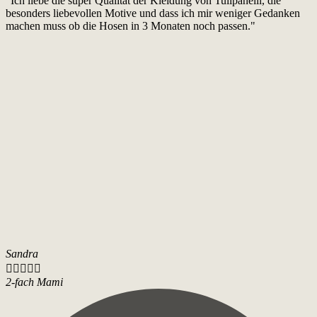
"Ich liebe die super Qualität der Kleidung von Tulipanelli, die
besonders liebevollen Motive und dass ich mir weniger Gedanken
machen muss ob die Hosen in 3 Monaten noch passen."
Sandra





2-fach Mami