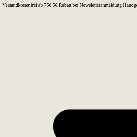
Zum
Versandkostenfrei ab 75€
5€ Rabatt bei Newsletteranmeldung
Handge
Inhalt
springen