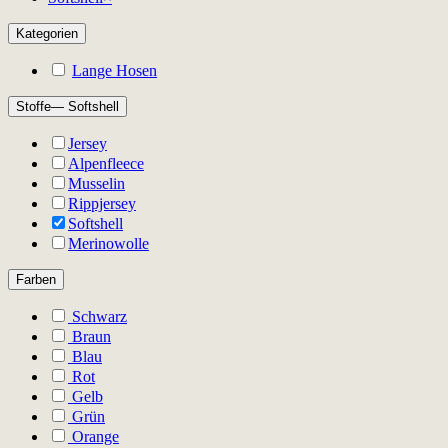
Kategorien
Lange Hosen
Stoffe
— Softshell
Jersey
Alpenfleece
Musselin
Rippjersey
Softshell
Merinowolle
Farben
Schwarz
Braun
Blau
Rot
Gelb
Grün
Orange