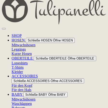
SHOP
HOSEN
Schließe HOSEN
Öffne HOSEN
Mitwachshosen
Leggings
Kurze Hosen
OBERTEILE
Schließe OBERTEILE
Öffne OBERTEILE
Longshirts
T-Shirts
Kleider
ACCESSOIRES
Schließe ACCESSOIRES
Öffne ACCESSOIRES
Für den Kopf
Für den Hals
BABY
Schließe BABY
Öffne BABY
Mitwachshosen
Waschlappen
Babysets