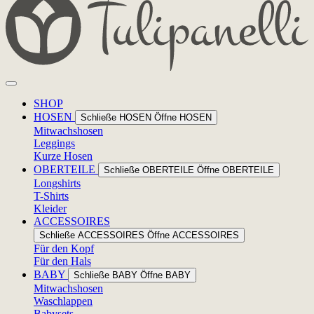
SHOP
HOSEN
Schließe HOSEN
Öffne HOSEN
Mitwachshosen
Leggings
Kurze Hosen
OBERTEILE
Schließe OBERTEILE
Öffne OBERTEILE
Longshirts
T-Shirts
Kleider
ACCESSOIRES
Schließe ACCESSOIRES
Öffne ACCESSOIRES
Für den Kopf
Für den Hals
BABY
Schließe BABY
Öffne BABY
Mitwachshosen
Waschlappen
Babysets