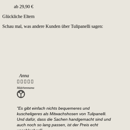
ab
29,90
€
Glückliche Eltern
Schau mal, was andere Kunden über Tulipanelli sagen:
Anna
Lui







Mädchenmama
Glückl
"Es gibt einfach nichts bequemeres und
"Ich
kuscheligeres als Mitwachshosen von Tulipanelli.
Tuli
Und dafür, dass die Sachen handgemacht sind und
dass
auch noch so lang passen, ist der Preis echt
die 