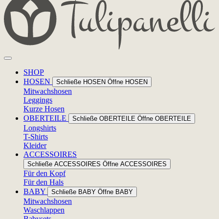
SHOP
HOSEN
Schließe HOSEN
Öffne HOSEN
Mitwachshosen
Leggings
Kurze Hosen
OBERTEILE
Schließe OBERTEILE
Öffne OBERTEILE
Longshirts
T-Shirts
Kleider
ACCESSOIRES
Schließe ACCESSOIRES
Öffne ACCESSOIRES
Für den Kopf
Für den Hals
BABY
Schließe BABY
Öffne BABY
Mitwachshosen
Waschlappen
Babysets