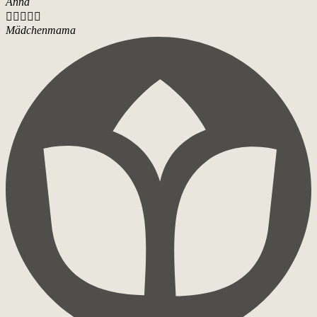
Anna





Mädchenmama