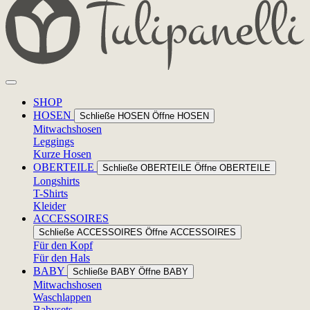
SHOP
HOSEN
Schließe HOSEN
Öffne HOSEN
Mitwachshosen
Leggings
Kurze Hosen
OBERTEILE
Schließe OBERTEILE
Öffne OBERTEILE
Longshirts
T-Shirts
Kleider
ACCESSOIRES
Schließe ACCESSOIRES
Öffne ACCESSOIRES
Für den Kopf
Für den Hals
BABY
Schließe BABY
Öffne BABY
Mitwachshosen
Waschlappen
Babysets