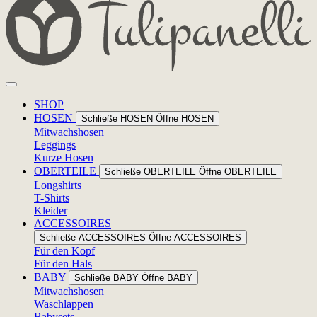
SHOP
HOSEN
Schließe HOSEN
Öffne HOSEN
Mitwachshosen
Leggings
Kurze Hosen
OBERTEILE
Schließe OBERTEILE
Öffne OBERTEILE
Longshirts
T-Shirts
Kleider
ACCESSOIRES
Schließe ACCESSOIRES
Öffne ACCESSOIRES
Für den Kopf
Für den Hals
BABY
Schließe BABY
Öffne BABY
Mitwachshosen
Waschlappen
Babysets