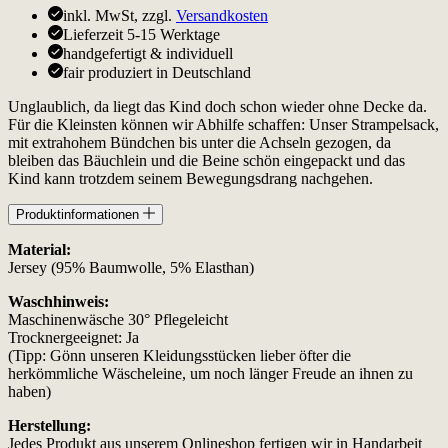
inkl. MwSt, zzgl.
Versandkosten
Lieferzeit 5-15 Werktage
handgefertigt & individuell
fair produziert in Deutschland
Unglaublich, da liegt das Kind doch schon wieder ohne Decke da.
Für die Kleinsten können wir Abhilfe schaffen: Unser Strampelsack,
mit extrahohem Bündchen bis unter die Achseln gezogen, da
bleiben das Bäuchlein und die Beine schön eingepackt und das
Kind kann trotzdem seinem Bewegungsdrang nachgehen.
Produktinformationen
Material:
Jersey (95% Baumwolle, 5% Elasthan)
Waschhinweis:
Maschinenwäsche 30° Pflegeleicht
Trocknergeeignet: Ja
(Tipp: Gönn unseren Kleidungsstücken lieber öfter die
herkömmliche Wäscheleine, um noch länger Freude an ihnen zu
haben)
Herstellung:
Jedes Produkt aus unserem Onlineshop fertigen wir in Handarbeit