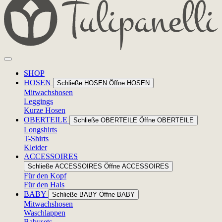
SHOP
HOSEN
Schließe HOSEN
Öffne HOSEN
Mitwachshosen
Leggings
Kurze Hosen
OBERTEILE
Schließe OBERTEILE
Öffne OBERTEILE
Longshirts
T-Shirts
Kleider
ACCESSOIRES
Schließe ACCESSOIRES
Öffne ACCESSOIRES
Für den Kopf
Für den Hals
BABY
Schließe BABY
Öffne BABY
Mitwachshosen
Waschlappen
Babysets