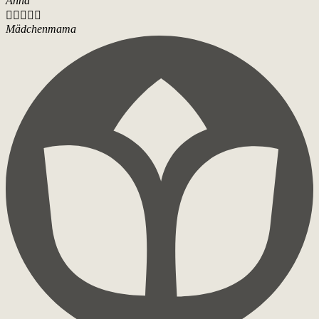
Anna





Mädchenmama