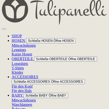
SHOP
HOSEN
Schließe HOSEN
Öffne HOSEN
Mitwachshosen
Leggings
Kurze Hosen
OBERTEILE
Schließe OBERTEILE
Öffne OBERTEILE
Longshirts
T-Shirts
Kleider
ACCESSOIRES
Schließe ACCESSOIRES
Öffne ACCESSOIRES
Für den Kopf
Für den Hals
BABY
Schließe BABY
Öffne BABY
Mitwachshosen
Waschlappen
Babysets