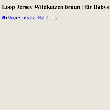
Loop Jersey Wildkatzen braun | für Babys
Home
Shop
Accessoires
Hals
Loops