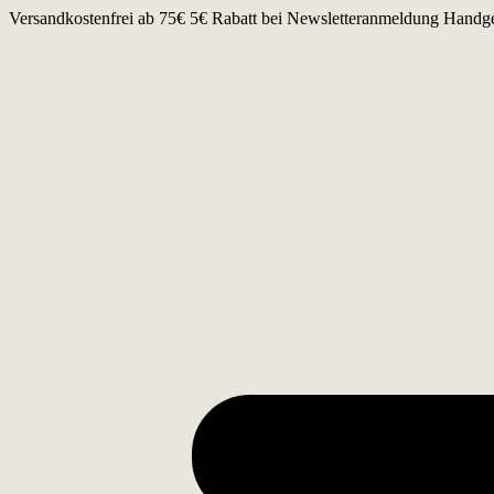
Zum
Versandkostenfrei ab 75€
5€ Rabatt bei Newsletteranmeldung
Handge
Inhalt
springen