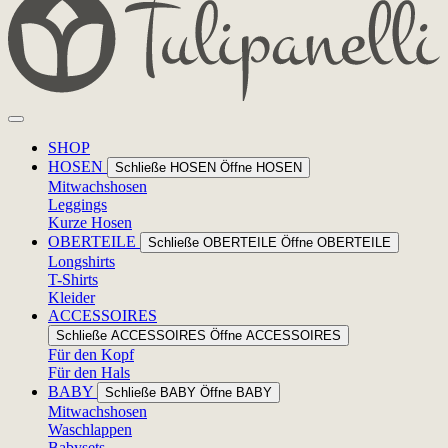
SHOP
HOSEN
Schließe HOSEN
Öffne HOSEN
Mitwachshosen
Leggings
Kurze Hosen
OBERTEILE
Schließe OBERTEILE
Öffne OBERTEILE
Longshirts
T-Shirts
Kleider
ACCESSOIRES
Schließe ACCESSOIRES
Öffne ACCESSOIRES
Für den Kopf
Für den Hals
BABY
Schließe BABY
Öffne BABY
Mitwachshosen
Waschlappen
Babysets