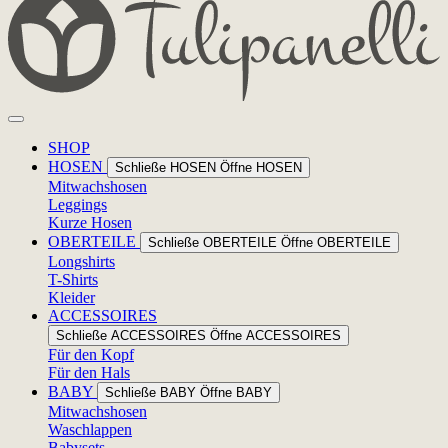
SHOP
HOSEN
Schließe HOSEN
Öffne HOSEN
Mitwachshosen
Leggings
Kurze Hosen
OBERTEILE
Schließe OBERTEILE
Öffne OBERTEILE
Longshirts
T-Shirts
Kleider
ACCESSOIRES
Schließe ACCESSOIRES
Öffne ACCESSOIRES
Für den Kopf
Für den Hals
BABY
Schließe BABY
Öffne BABY
Mitwachshosen
Waschlappen
Babysets