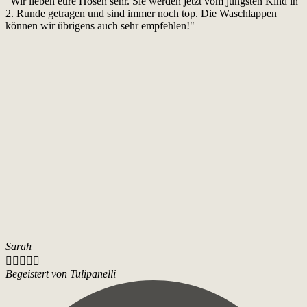
"Wir lieben eure Hosen sehr. Sie werden jetzt vom jüngsten Kind in
2. Runde getragen und sind immer noch top. Die Waschlappen
können wir übrigens auch sehr empfehlen!"
Sarah





Begeistert von Tulipanelli