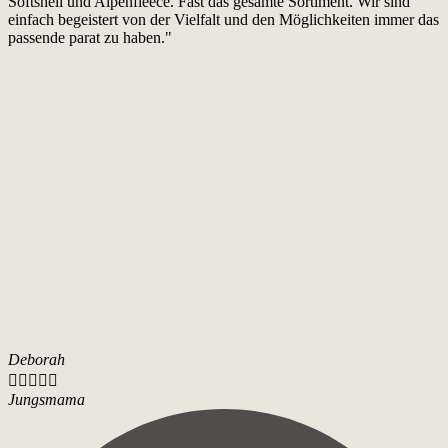
Softshell und Alpenfleece. Fast das gesamte Sortiment. Wir sind
einfach begeistert von der Vielfalt und den Möglichkeiten immer das
passende parat zu haben."
Deborah





Jungsmama