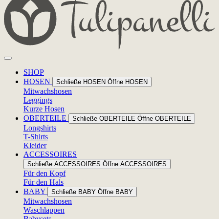
SHOP
HOSEN
Schließe HOSEN
Öffne HOSEN
Mitwachshosen
Leggings
Kurze Hosen
OBERTEILE
Schließe OBERTEILE
Öffne OBERTEILE
Longshirts
T-Shirts
Kleider
ACCESSOIRES
Schließe ACCESSOIRES
Öffne ACCESSOIRES
Für den Kopf
Für den Hals
BABY
Schließe BABY
Öffne BABY
Mitwachshosen
Waschlappen
Babysets