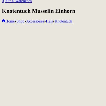
0,00
€
0
Warenkorb
Knotentuch Musselin Einhorn
Home
Shop
Accessoires
Hals
Knotentuch