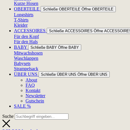
Kurze Hosen
OBERTEILE
Schließe OBERTEILE
Öffne OBERTEILE
Longshirts
T-Shirts
Kleider
ACCESSOIRES
Schließe ACCESSOIRES
Öffne ACCESSOIRE
Für den Kopf
Für den Hals
BABY
Schließe BABY
Öffne BABY
Mitwachshosen
Waschlappen
Babysets
Strampelsack
ÜBER UNS
Schließe ÜBER UNS
Öffne ÜBER UNS
About
FAQ
Kontakt
Newsletter
Gutschein
SALE %
Suche