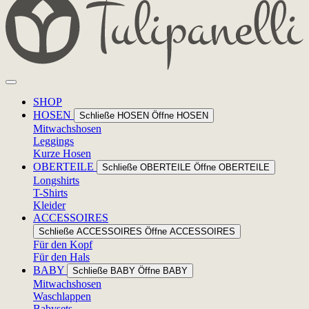
SHOP
HOSEN
Schließe HOSEN
Öffne HOSEN
Mitwachshosen
Leggings
Kurze Hosen
OBERTEILE
Schließe OBERTEILE
Öffne OBERTEILE
Longshirts
T-Shirts
Kleider
ACCESSOIRES
Schließe ACCESSOIRES
Öffne ACCESSOIRES
Für den Kopf
Für den Hals
BABY
Schließe BABY
Öffne BABY
Mitwachshosen
Waschlappen
Babysets