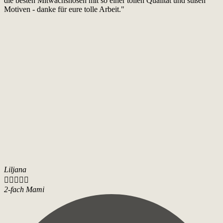
die besten Mitwachshosen mit so einer tollen Qualität und süßen
Motiven - danke für eure tolle Arbeit."
Liljana





2-fach Mami