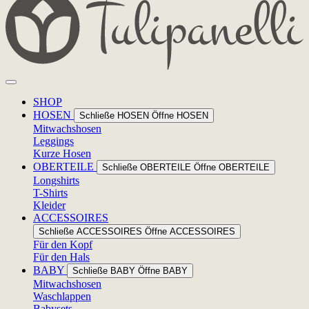
SHOP
HOSEN
Schließe HOSEN
Öffne HOSEN
Mitwachshosen
Leggings
Kurze Hosen
OBERTEILE
Schließe OBERTEILE
Öffne OBERTEILE
Longshirts
T-Shirts
Kleider
ACCESSOIRES
Schließe ACCESSOIRES
Öffne ACCESSOIRES
Für den Kopf
Für den Hals
BABY
Schließe BABY
Öffne BABY
Mitwachshosen
Waschlappen
Babysets