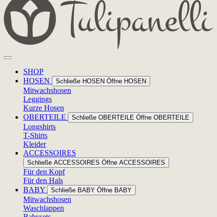
SHOP
HOSEN
Schließe HOSEN
Öffne HOSEN
Mitwachshosen
Leggings
Kurze Hosen
OBERTEILE
Schließe OBERTEILE
Öffne OBERTEILE
Longshirts
T-Shirts
Kleider
ACCESSOIRES
Schließe ACCESSOIRES
Öffne ACCESSOIRES
Für den Kopf
Für den Hals
BABY
Schließe BABY
Öffne BABY
Mitwachshosen
Waschlappen
Babysets