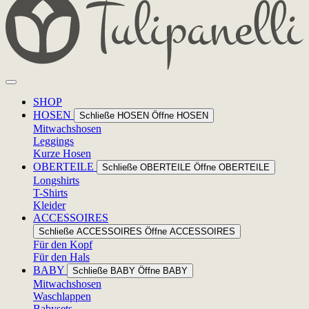
SHOP
HOSEN
Schließe HOSEN
Öffne HOSEN
Mitwachshosen
Leggings
Kurze Hosen
OBERTEILE
Schließe OBERTEILE
Öffne OBERTEILE
Longshirts
T-Shirts
Kleider
ACCESSOIRES
Schließe ACCESSOIRES
Öffne ACCESSOIRES
Für den Kopf
Für den Hals
BABY
Schließe BABY
Öffne BABY
Mitwachshosen
Waschlappen
Babysets