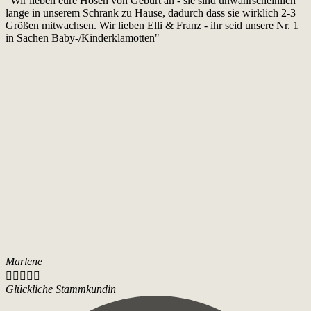
"Wir lieben eure Hosen von Geburt an - sie sind unwahrscheinlich
lange in unserem Schrank zu Hause, dadurch dass sie wirklich 2-3
Größen mitwachsen. Wir lieben Elli & Franz - ihr seid unsere Nr. 1
in Sachen Baby-/Kinderklamotten"
Marlene





Glückliche Stammkundin