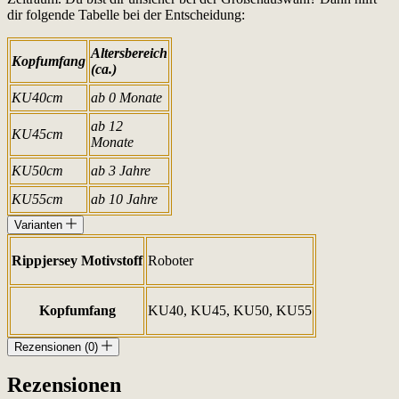
dir folgende Tabelle bei der Entscheidung:
Altersbereich
Kopfumfang
(ca.)
KU40cm
ab 0 Monate
ab 12
KU45cm
Monate
KU50cm
ab 3 Jahre
KU55cm
ab 10 Jahre
Varianten
Rippjersey Motivstoff
Roboter
Kopfumfang
KU40, KU45, KU50, KU55
Rezensionen (0)
Rezensionen