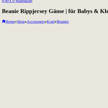
0,00
€
0
Warenkorb
Beanie Rippjersey Gänse | für Babys & Kl
Home
Shop
Accessoires
Kopf
Beanies