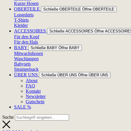
Kurze Hosen
OBERTEILE
Schließe OBERTEILE
Öffne OBERTEILE
Longshirts
T-Shirts
Kleider
ACCESSOIRES
Schließe ACCESSOIRES
Öffne ACCESSOIRE
Für den Kopf
Für den Hals
BABY
Schließe BABY
Öffne BABY
Mitwachshosen
Waschlappen
Babysets
Strampelsack
ÜBER UNS
Schließe ÜBER UNS
Öffne ÜBER UNS
About
FAQ
Kontakt
Newsletter
Gutschein
SALE %
Suche