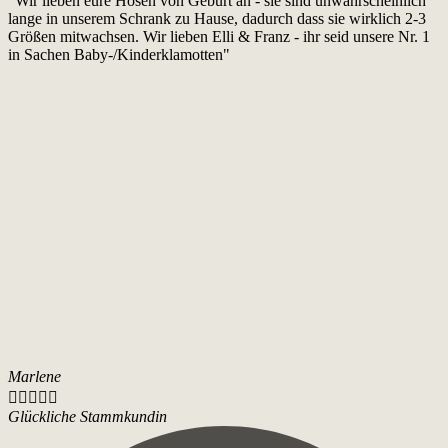
"Wir lieben eure Hosen von Geburt an - sie sind unwahrscheinlich
lange in unserem Schrank zu Hause, dadurch dass sie wirklich 2-3
Größen mitwachsen. Wir lieben Elli & Franz - ihr seid unsere Nr. 1
in Sachen Baby-/Kinderklamotten"
Marlene





Glückliche Stammkundin