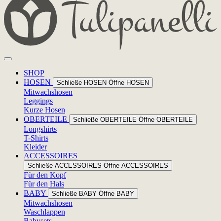
SHOP
HOSEN
Schließe HOSEN
Öffne HOSEN
Mitwachshosen
Leggings
Kurze Hosen
OBERTEILE
Schließe OBERTEILE
Öffne OBERTEILE
Longshirts
T-Shirts
Kleider
ACCESSOIRES
Schließe ACCESSOIRES
Öffne ACCESSOIRES
Für den Kopf
Für den Hals
BABY
Schließe BABY
Öffne BABY
Mitwachshosen
Waschlappen
Babysets