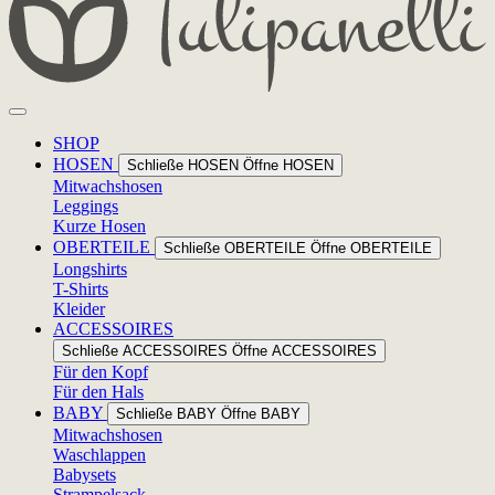
SHOP
HOSEN
Schließe HOSEN
Öffne HOSEN
Mitwachshosen
Leggings
Kurze Hosen
OBERTEILE
Schließe OBERTEILE
Öffne OBERTEILE
Longshirts
T-Shirts
Kleider
ACCESSOIRES
Schließe ACCESSOIRES
Öffne ACCESSOIRES
Für den Kopf
Für den Hals
BABY
Schließe BABY
Öffne BABY
Mitwachshosen
Waschlappen
Babysets
Strampelsack