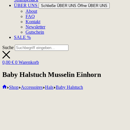
ÜBER UNS
Schließe ÜBER UNS
Öffne ÜBER UNS
About
FAQ
Kontakt
Newsletter
Gutschein
SALE %
Suche
0,00
€
0
Warenkorb
Baby Halstuch Musselin Einhorn
Home
Shop
Accessoires
Hals
Baby Halstuch