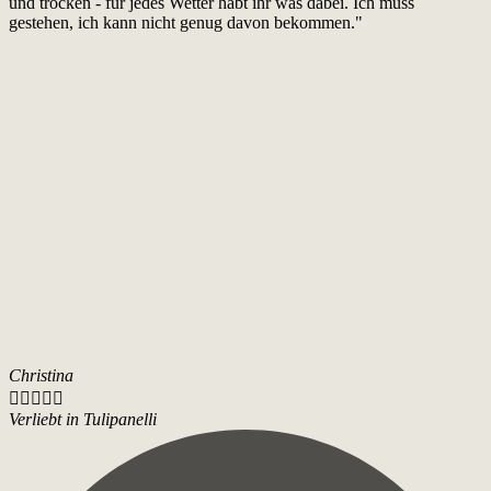
und trocken - für jedes Wetter habt ihr was dabei. Ich muss
gestehen, ich kann nicht genug davon bekommen."
Christina





Verliebt in Tulipanelli