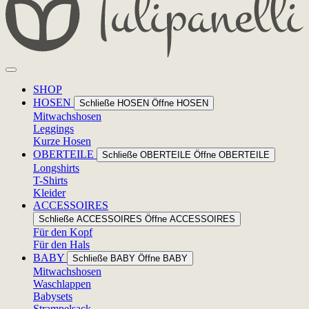
SHOP
HOSEN
Schließe HOSEN
Öffne HOSEN
Mitwachshosen
Leggings
Kurze Hosen
OBERTEILE
Schließe OBERTEILE
Öffne OBERTEILE
Longshirts
T-Shirts
Kleider
ACCESSOIRES
Schließe ACCESSOIRES
Öffne ACCESSOIRES
Für den Kopf
Für den Hals
BABY
Schließe BABY
Öffne BABY
Mitwachshosen
Waschlappen
Babysets
Strampelsack