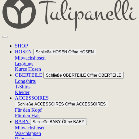
SHOP
HOSEN
Schließe HOSEN
Öffne HOSEN
Mitwachshosen
Leggings
Kurze Hosen
OBERTEILE
Schließe OBERTEILE
Öffne OBERTEILE
Longshirts
T-Shirts
Kleider
ACCESSOIRES
Schließe ACCESSOIRES
Öffne ACCESSOIRES
Für den Kopf
Für den Hals
BABY
Schließe BABY
Öffne BABY
Mitwachshosen
Waschlappen
Babysets