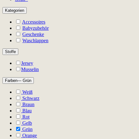
Kategorien
Accessoires
Babyzubehör
Geschenke
Waschlappen
Stoffe
Jersey
Musselin
Farben
— Grün
Weiß
Schwarz
Braun
Blau
Rot
Gelb
Grün
Orange