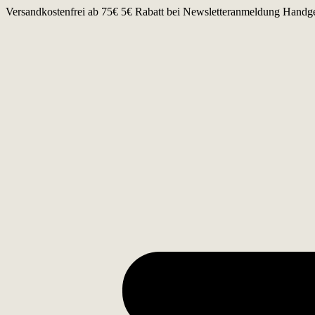
Zum
Versandkostenfrei ab 75€
5€ Rabatt bei Newsletteranmeldung
Handge
Inhalt
springen