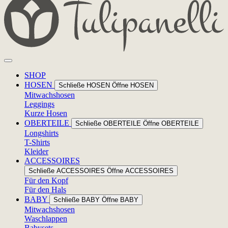
SHOP
HOSEN
Schließe HOSEN
Öffne HOSEN
Mitwachshosen
Leggings
Kurze Hosen
OBERTEILE
Schließe OBERTEILE
Öffne OBERTEILE
Longshirts
T-Shirts
Kleider
ACCESSOIRES
Schließe ACCESSOIRES
Öffne ACCESSOIRES
Für den Kopf
Für den Hals
BABY
Schließe BABY
Öffne BABY
Mitwachshosen
Waschlappen
Babysets