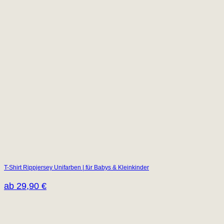
T-Shirt Rippjersey Unifarben | für Babys & Kleinkinder
ab
29,90
€