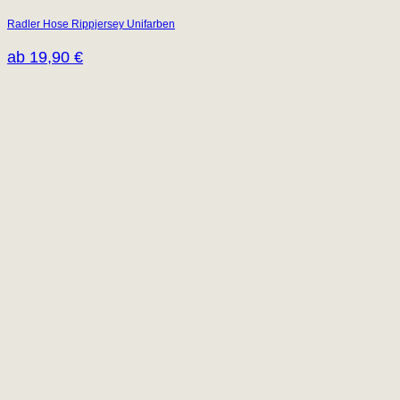
Radler Hose Rippjersey Unifarben
ab
19,90
€