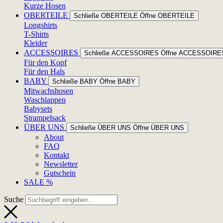
Kurze Hosen
OBERTEILE
Schließe OBERTEILE
Öffne OBERTEILE
Longshirts
T-Shirts
Kleider
ACCESSOIRES
Schließe ACCESSOIRES
Öffne ACCESSOIRE
Für den Kopf
Für den Hals
BABY
Schließe BABY
Öffne BABY
Mitwachshosen
Waschlappen
Babysets
Strampelsack
ÜBER UNS
Schließe ÜBER UNS
Öffne ÜBER UNS
About
FAQ
Kontakt
Newsletter
Gutschein
SALE %
Suche