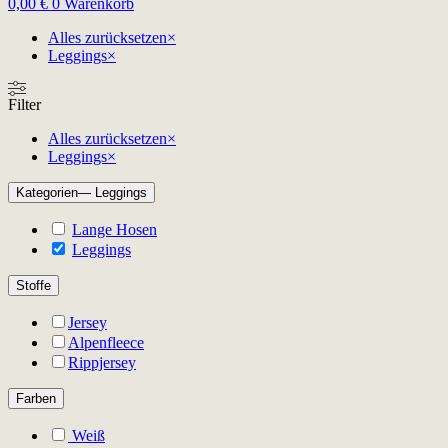
0,00
€
0
Warenkorb
Alles zurücksetzen
×
Leggings
×
Filter
Alles zurücksetzen
×
Leggings
×
Kategorien
— Leggings
Lange Hosen
Leggings
Stoffe
Jersey
Alpenfleece
Rippjersey
Farben
Weiß